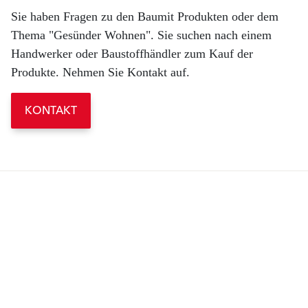
Sie haben Fragen zu den Baumit Produkten oder dem
Thema "Gesünder Wohnen". Sie suchen nach einem
Handwerker oder Baustoffhändler zum Kauf der
Produkte. Nehmen Sie Kontakt auf.
KONTAKT
Producten
Oplossingen
Eindcoating
Eindcoating
Gevelisolatie-systemen
Gevelisolatie-systemen
Machinale pleisters buiten
Machinale pleisters buiten
Renovatiesystemen buiten
Renovatiesystemen buiten
Klima-producten
Klima-producten