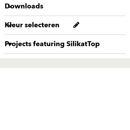
Downloads
Kleur selecteren
Projects featuring SilikatTop
Producten
Oplossingen
Eindcoating
Eindcoating
Gevelisolatie-systemen
Gevelisolatie-systemen
Machinale pleisters buiten
Machinale pleisters buiten
Renovatiesystemen buiten
Renovatiesystemen buiten
Klima-producten
Klima-producten
Verven en afwerkingspleisters
Verven en afwerkingspleisters