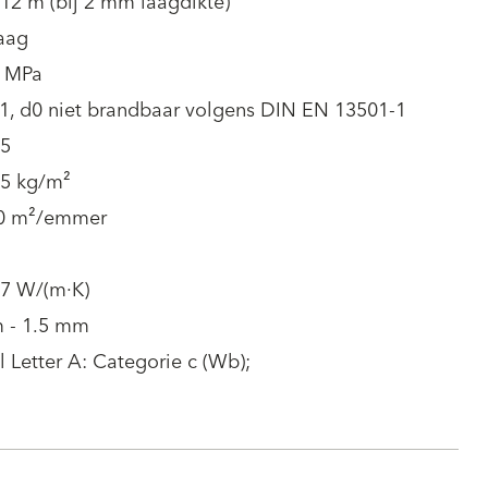
.12 m (bij 2 mm laagdikte)
aag
3 MPa
s1, d0 niet brandbaar volgens DIN EN 13501-1
.5
.5 kg/m²
10 m²/emmer
.7 W/(m·K)
 - 1.5 mm
l Letter A: Categorie c (Wb);