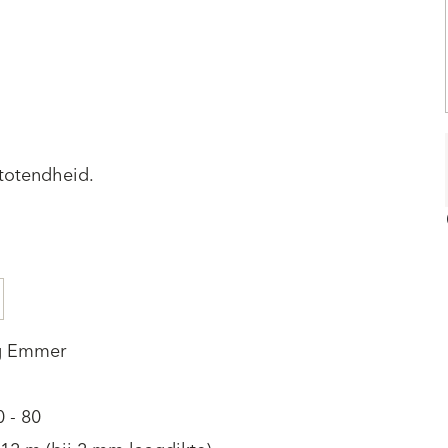
stotendheid.
g Emmer
0 - 80