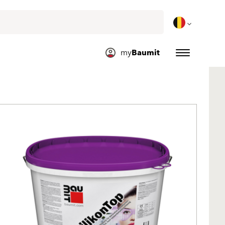
my
Baumit