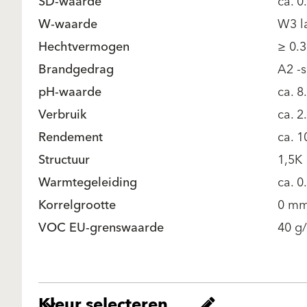
SD-waarde
ca. 0
W-waarde
W3 l
Hechtvermogen
≥ 0.
Brandgedrag
A2 -
pH-waarde
ca. 8
Verbruik
ca. 2
Rendement
ca. 
Structuur
1,5K
Warmtegeleiding
ca. 0
Korrelgrootte
0 mm
VOC EU-grenswaarde
40 g/
Kleur selecteren