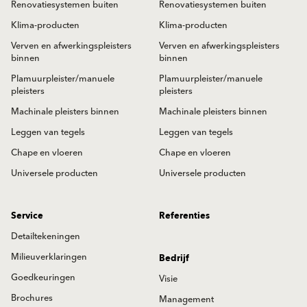
Renovatiesystemen buiten
Renovatiesystemen buiten
Klima-producten
Klima-producten
Verven en afwerkingspleisters
Verven en afwerkingspleisters
binnen
binnen
Plamuurpleister/manuele
Plamuurpleister/manuele
pleisters
pleisters
Machinale pleisters binnen
Machinale pleisters binnen
Leggen van tegels
Leggen van tegels
Chape en vloeren
Chape en vloeren
Universele producten
Universele producten
Service
Referenties
Detailtekeningen
Milieuverklaringen
Bedrijf
Goedkeuringen
Visie
Brochures
Management