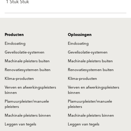
1 Stuk Stuk
Producten
Oplossingen
Eindcoating
Eindcoating
Gevelisolatie-systemen
Gevelisolatie-systemen
Machinale pleisters buiten
Machinale pleisters buiten
Renovatiesystemen buiten
Renovatiesystemen buiten
Klima-producten
Klima-producten
Verven en afwerkingspleisters
Verven en afwerkingspleisters
binnen
binnen
Plamuurpleister/manuele
Plamuurpleister/manuele
pleisters
pleisters
Machinale pleisters binnen
Machinale pleisters binnen
Leggen van tegels
Leggen van tegels