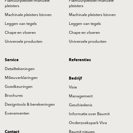
Plamuurpleister/manuele
Plamuurpleister/manuele
pleisters
pleisters
Machinale pleisters binnen
Machinale pleisters binnen
Leggen van tegels
Leggen van tegels
Chape en vloeren
Chape en vloeren
Universele producten
Universele producten
Service
Referenties
Detailtekeningen
Milieuverklaringen
Bedrijf
Goedkeuringen
Visie
Brochures
Management
Designtools & berekeningen
Geschiedenis
Evenementen
Informatie over Baumit
Onderzoekspark Viva
Contact
Baumit nieuws