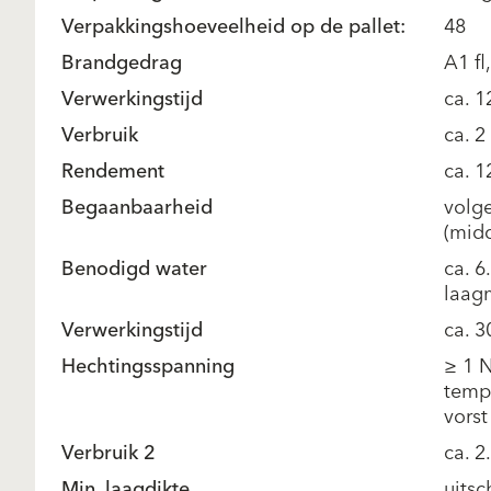
Verpakkingshoeveelheid op de pallet:
48
Brandgedrag
A1 fl
Verwerkingstijd
ca. 1
Verbruik
ca. 2
Rendement
ca. 1
Begaanbaarheid
volge
(mid
Benodigd water
ca. 6
laag
Verwerkingstijd
ca. 3
Hechtingsspanning
≥ 1 
tempe
vorst
Verbruik 2
ca. 2
Min. laagdikte
uitsc