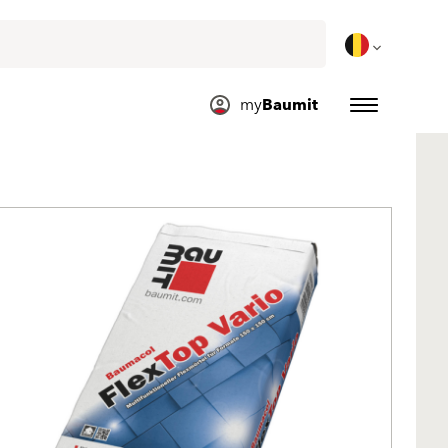
my
Baumit