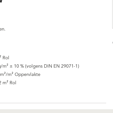
W
en.
² Rol
g/m² ± 10 % (volgens DIN EN 29071-1)
1 m²/m² Oppervlakte
2 m² Rol