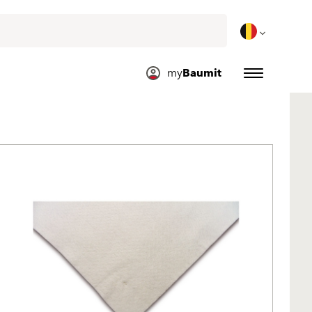
my
Baumit