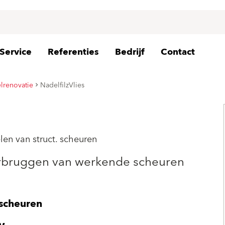
Service
Referenties
Bedrijf
Contact
lrenovatie
NadelfilzVlies
en van struct. scheuren
verbruggen van werkende scheuren
 scheuren