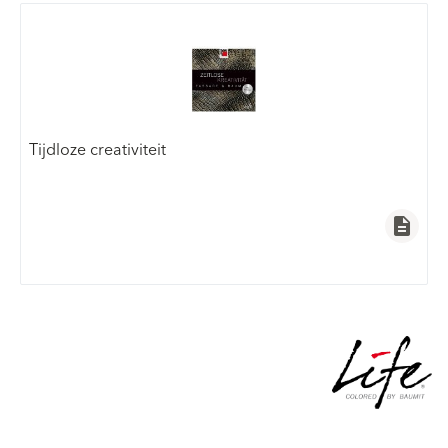
Tijdloze creativiteit
description