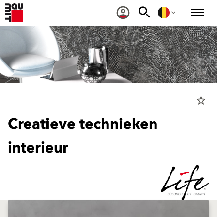
star_border
Creatieve technieken
interieur