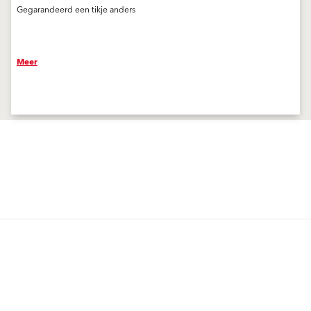
Gegarandeerd een tikje anders
Meer
Producten
Oplossingen
Eindcoating
Eindcoating
Gevelisolatie-systemen
Gevelisolatie-systemen
Machinale pleisters buiten
Machinale pleisters buiten