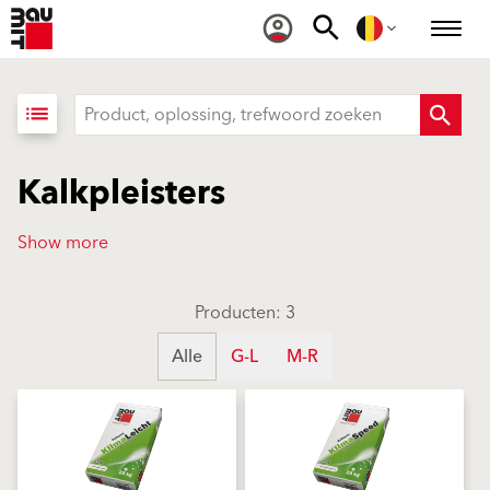
list
Kalkpleisters
Show more
Producten: 3
Alle
G-L
M-R