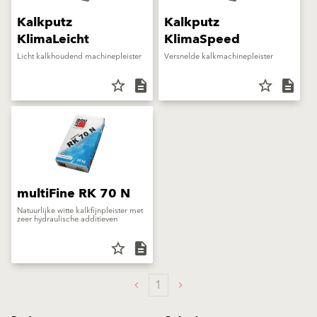
Kalkputz
Kalkputz
KlimaLeicht
KlimaSpeed
Licht kalkhoudend machinepleister
Versnelde kalkmachinepleister
star_border
description
star_border
description
multiFine RK 70 N
Natuurlijke witte kalkfijnpleister met
zeer hydraulische additieven
star_border
description
1