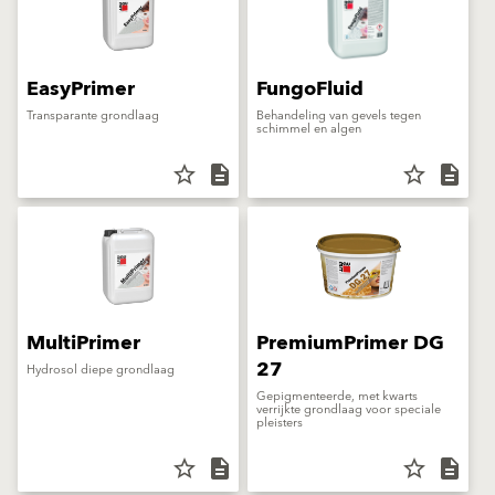
EasyPrimer
FungoFluid
Transparante grondlaag
Behandeling van gevels tegen
schimmel en algen
star_border
description
star_border
description
MultiPrimer
PremiumPrimer DG
27
Hydrosol diepe grondlaag
Gepigmenteerde, met kwarts
verrijkte grondlaag voor speciale
pleisters
star_border
description
star_border
description