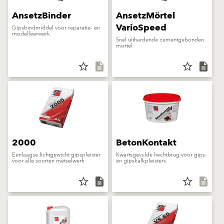
AnsetzBinder
AnsetzMörtel
VarioSpeed
Gipsbindmiddel voor reparatie- en
modelleerwerk
Snel uithardende cementgebonden
mortel
star_border
description
star_border
description
2000
BetonKontakt
Eenlaagse lichtgewicht gipspleister
Kwartsgevulde hechtbrug voor gips-
voor alle soorten metselwerk
en gipskalkpleisters
star_border
description
star_border
description