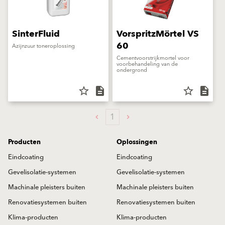
SinterFluid
VorspritzMörtel VS
60
Azijnzuur toneroplossing
Cementvoorstrijkmortel voor
voorbehandeling van de
ondergrond
star_border
description
star_border
description
1
Producten
Oplossingen
Eindcoating
Eindcoating
Gevelisolatie-systemen
Gevelisolatie-systemen
Machinale pleisters buiten
Machinale pleisters buiten
Renovatiesystemen buiten
Renovatiesystemen buiten
Klima-producten
Klima-producten