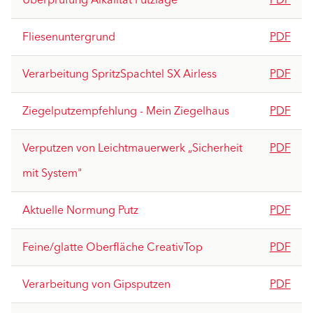
Überprüfung Alkalität Putzlage
PDF
Fliesenuntergrund
PDF
Verarbeitung SpritzSpachtel SX Airless
PDF
Ziegelputzempfehlung - Mein Ziegelhaus
PDF
Verputzen von Leichtmauerwerk „Sicherheit
PDF
mit System"
Aktuelle Normung Putz
PDF
Feine/glatte Oberfläche CreativTop
PDF
Verarbeitung von Gipsputzen
PDF