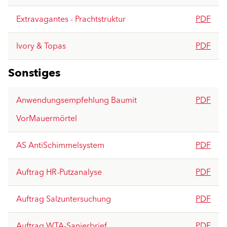
Extravagantes - Prachtstruktur
PDF
Ivory & Topas
PDF
Sonstiges
Anwendungsempfehlung Baumit
PDF
VorMauermörtel
AS AntiSchimmelsystem
PDF
Auftrag HR-Putzanalyse
PDF
Auftrag Salzuntersuchung
PDF
Auftrag WTA-Sanierbrief
PDF